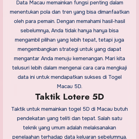
Data Macau memainkan fungsi penting dalam
menentukan pola dan tren yang bisa dimanfaatkan
oleh para pemain. Dengan memahami hasil-hasil
sebelumnya, Anda tidak hanya hanya bisa
mengambil pilihan yang lebih tepat, tetapi juga
mengembangkan strategi untuk yang dapat
mengantar Anda menuju kemenangan. Mari kita
telusuri lebih dalam mengenai cara cara mengkaji
data ini untuk mendapatkan sukses di Togel
Macau 5D.
Taktik Lotere 5D
Taktik untuk memainkan togel 5D di Macau butuh
pendekatan yang teliti dan tepat. Salah satu
teknik yang umum adalah melaksanakan
penelaahan terhadap data keluaran sebelumnya.