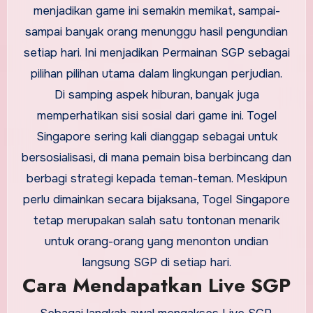
menjadikan game ini semakin memikat, sampai-
sampai banyak orang menunggu hasil pengundian
setiap hari. Ini menjadikan Permainan SGP sebagai
pilihan pilihan utama dalam lingkungan perjudian.
Di samping aspek hiburan, banyak juga
memperhatikan sisi sosial dari game ini. Togel
Singapore sering kali dianggap sebagai untuk
bersosialisasi, di mana pemain bisa berbincang dan
berbagi strategi kepada teman-teman. Meskipun
perlu dimainkan secara bijaksana, Togel Singapore
tetap merupakan salah satu tontonan menarik
untuk orang-orang yang menonton undian
langsung SGP di setiap hari.
Cara Mendapatkan Live SGP