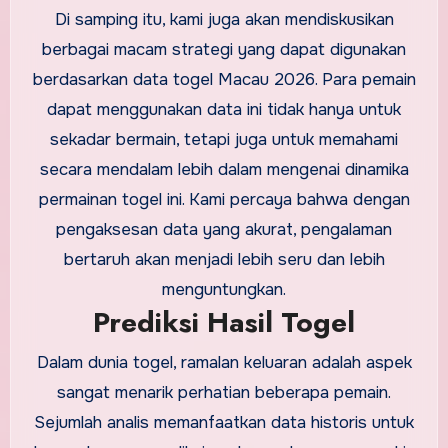
Di samping itu, kami juga akan mendiskusikan
berbagai macam strategi yang dapat digunakan
berdasarkan data togel Macau 2026. Para pemain
dapat menggunakan data ini tidak hanya untuk
sekadar bermain, tetapi juga untuk memahami
secara mendalam lebih dalam mengenai dinamika
permainan togel ini. Kami percaya bahwa dengan
pengaksesan data yang akurat, pengalaman
bertaruh akan menjadi lebih seru dan lebih
menguntungkan.
Prediksi Hasil Togel
Dalam dunia togel, ramalan keluaran adalah aspek
sangat menarik perhatian beberapa pemain.
Sejumlah analis memanfaatkan data historis untuk