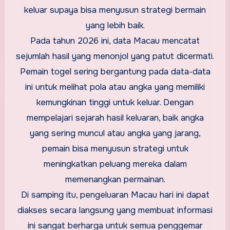
keluar supaya bisa menyusun strategi bermain
yang lebih baik.
Pada tahun 2026 ini, data Macau mencatat
sejumlah hasil yang menonjol yang patut dicermati.
Pemain togel sering bergantung pada data-data
ini untuk melihat pola atau angka yang memiliki
kemungkinan tinggi untuk keluar. Dengan
mempelajari sejarah hasil keluaran, baik angka
yang sering muncul atau angka yang jarang,
pemain bisa menyusun strategi untuk
meningkatkan peluang mereka dalam
memenangkan permainan.
Di samping itu, pengeluaran Macau hari ini dapat
diakses secara langsung yang membuat informasi
ini sangat berharga untuk semua penggemar