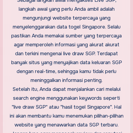
Sebagai langkah awal mengakses Live SGP,
langkah awal yang perlu Anda ambil adalah
mengunjungi website terpercaya yang
menyelenggarakan data togel Singapore. Selalu
pastikan Anda memakai sumber yang terpercaya
agar memperoleh informasi yang akurat akurat
dan terkini mengenai live draw SGP. Terdapat
banyak situs yang menyajikan data keluaran SGP
dengan real-time, sehingga kamu tidak perlu
meninggalkan informasi penting.
Setelah itu, Anda dapat menjalankan cari melalui
search engine menggunakan keywords seperti
"live draw SGP" atau "hasil togel Singapore". Hal
ini akan membantu kamu menemukan pilihan-pilihan
website yang menawarkan data SGP terbaru.