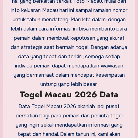
hal yang berkaitan terkait Toto Macau, mulai dari
info keluaran Macau hari ini sampai ramalan nomor
untuk tahun mendatang. Mari kita dalami dengan
lebih dalam cara informasi ini bisa membantu para
pemain dalam membuat keputusan yang akurat
dan strategis saat bermain togel. Dengan adanya
data yang tepat dan terkini, semoga setiap
individu pemain dapat mendapatkan wawasan
yang bermanfaat dalam mendapat kesempatan
untung yang lebih besar.
Togel Macau 2026 Data
Data Togel Macau 2026 akanlah jadi pusat
perhatian bagi para pemain dan pecinta togel
yang ingin sekali mendapatkan informasi yang
tepat dan handal. Dalam tahun ini, kami akan