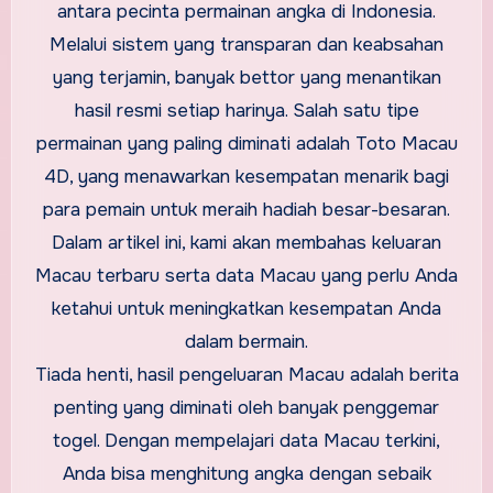
antara pecinta permainan angka di Indonesia.
Melalui sistem yang transparan dan keabsahan
yang terjamin, banyak bettor yang menantikan
hasil resmi setiap harinya. Salah satu tipe
permainan yang paling diminati adalah Toto Macau
4D, yang menawarkan kesempatan menarik bagi
para pemain untuk meraih hadiah besar-besaran.
Dalam artikel ini, kami akan membahas keluaran
Macau terbaru serta data Macau yang perlu Anda
ketahui untuk meningkatkan kesempatan Anda
dalam bermain.
Tiada henti, hasil pengeluaran Macau adalah berita
penting yang diminati oleh banyak penggemar
togel. Dengan mempelajari data Macau terkini,
Anda bisa menghitung angka dengan sebaik