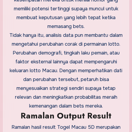
memiliki potensi tertinggi supaya muncul untuk
membuat keputusan yang lebih tepat ketika
memasang bets.
Tidak hanya itu, analisis data pun membantu dalam
mengetahui perubahan corak di permainan lotto.
Perubahan demografi, tingkah laku pemain, atau
faktor eksternal lainnya dapat mempengaruhi
keluaran lotto Macau. Dengan memperhatikan dati
dan perubahan tersebut, petaruh bisa
menyesuaikan strategi sendiri supaya tetap
relevan dan meningkatkan probabilitas meraih
kemenangan dalam bets mereka.
Ramalan Output Result
Ramalan hasil result Togel Macau 5D merupakan