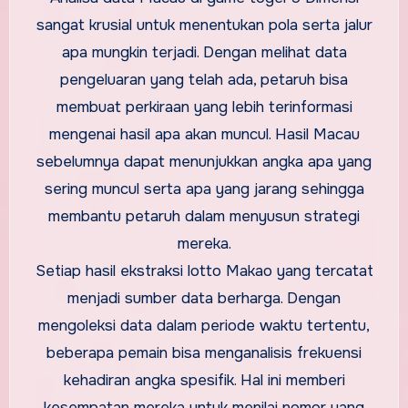
sangat krusial untuk menentukan pola serta jalur
apa mungkin terjadi. Dengan melihat data
pengeluaran yang telah ada, petaruh bisa
membuat perkiraan yang lebih terinformasi
mengenai hasil apa akan muncul. Hasil Macau
sebelumnya dapat menunjukkan angka apa yang
sering muncul serta apa yang jarang sehingga
membantu petaruh dalam menyusun strategi
mereka.
Setiap hasil ekstraksi lotto Makao yang tercatat
menjadi sumber data berharga. Dengan
mengoleksi data dalam periode waktu tertentu,
beberapa pemain bisa menganalisis frekuensi
kehadiran angka spesifik. Hal ini memberi
kesempatan mereka untuk menilai nomor yang