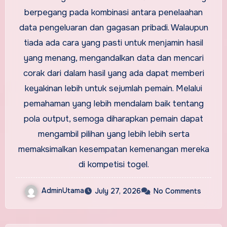
berpegang pada kombinasi antara penelaahan
data pengeluaran dan gagasan pribadi. Walaupun
tiada ada cara yang pasti untuk menjamin hasil
yang menang, mengandalkan data dan mencari
corak dari dalam hasil yang ada dapat memberi
keyakinan lebih untuk sejumlah pemain. Melalui
pemahaman yang lebih mendalam baik tentang
pola output, semoga diharapkan pemain dapat
mengambil pilihan yang lebih lebih serta
memaksimalkan kesempatan kemenangan mereka
di kompetisi togel.
AdminUtama
July 27, 2026
No Comments