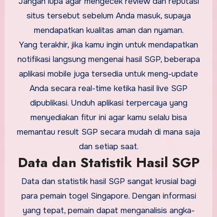
Jangan lupa agar mengecek review dan reputasi
situs tersebut sebelum Anda masuk, supaya
mendapatkan kualitas aman dan nyaman.
Yang terakhir, jika kamu ingin untuk mendapatkan
notifikasi langsung mengenai hasil SGP, beberapa
aplikasi mobile juga tersedia untuk meng-update
Anda secara real-time ketika hasil live SGP
dipublikasi. Unduh aplikasi terpercaya yang
menyediakan fitur ini agar kamu selalu bisa
memantau result SGP secara mudah di mana saja
dan setiap saat.
Data dan Statistik Hasil SGP
Data dan statistik hasil SGP sangat krusial bagi
para pemain togel Singapore. Dengan informasi
yang tepat, pemain dapat menganalisis angka-