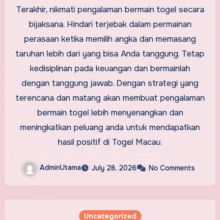
Terakhir, nikmati pengalaman bermain togel secara
bijaksana. Hindari terjebak dalam permainan
perasaan ketika memilih angka dan memasang
taruhan lebih dari yang bisa Anda tanggung. Tetap
kedisiplinan pada keuangan dan bermainlah
dengan tanggung jawab. Dengan strategi yang
terencana dan matang akan membuat pengalaman
bermain togel lebih menyenangkan dan
meningkatkan peluang anda untuk mendapatkan
hasil positif di Togel Macau.
AdminUtama
July 28, 2026
No Comments
Uncategorized