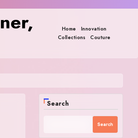
ner,
Home
Innovation
Collections
Couture
Search
Search