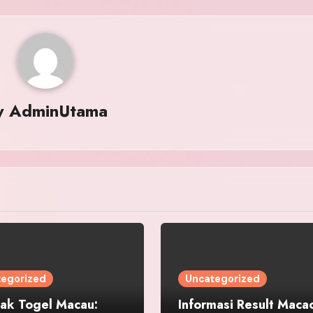
y
AdminUtama
tegorized
Uncategorized
ak Togel Macau:
Informasi Result Maca