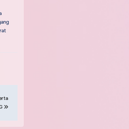
a
 yang
rat
erta
G