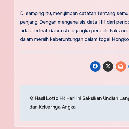
Di samping itu, menyimpan catatan tentang semu
panjang. Dengan menganalisis data HK dari periode
tidak terlihat dalam studi jangka pendek. Fakta 
dalam meraih keberuntungan dalam togel Hongko
Post
Hasil Lotto HK Hari Ini Saksikan Undian La
navigation
dan Keluarnya Angka