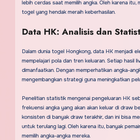
lebih cerdas saat memilih angka. Oleh karena itu
togel yang hendak meraih keberhasilan.
Data HK: Analisis dan Statist
Dalam dunia togel Hongkong, data HK menjadi el
mempelajari pola dan tren keluaran. Setiap hasil
dimanfaatkan. Dengan memperhatikan angka-angka 
mengembangkan strategi guna meningkatkan pelu
Penelitian statistik mengenai pengeluaran HK s
frekuensi angka yang akan akan keluar di draw be
konsisten di banyak draw terakhir, dan ini bisa m
untuk terulang lagi. Oleh karena itu, banyak p
memilih angka-angka mereka.