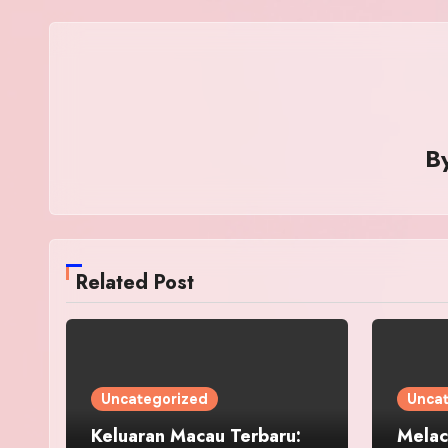
B
Related Post
Uncategorized
Unca
Keluaran Macau Terbaru:
Melac