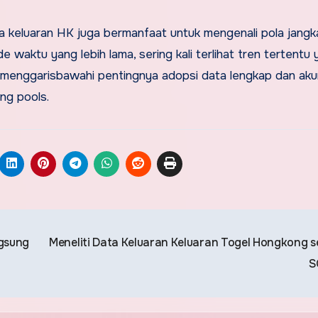
a keluaran HK juga bermanfaat untuk mengenali pola jangk
 waktu yang lebih lama, sering kali terlihat tren tertentu
ini menggarisbawahi pentingnya adopsi data lengkap dan aku
ng pools.
ngsung
Meneliti Data Keluaran Keluaran Togel Hongkong s
S