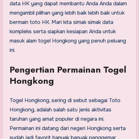
data HK yang dapat membantu Anda Anda dalam
mengambil pilihan yang lebih baik lebih baik untuk
bermain toto HK. Mari kita simak simak data
kompleks serta siapkan kesiapan Anda untuk
masuk alam togel Hongkong yang penuh peluang
ini.
Pengertian Permainan Togel
Hongkong
Togel Hongkong, sering di sebut sebagai Toto
Hongkong, adalah salah satu jenis aktivitas
taruhan yang amat populer di negara ini.
Permainan ini datang dari negeri Hongkong serta
sudah jadi favorit banyak banyak penggemar