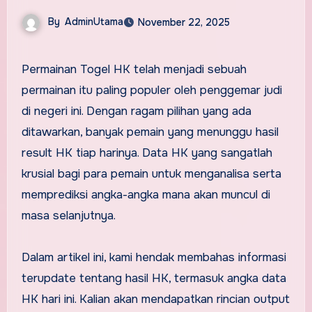
By
AdminUtama
November 22, 2025
Permainan Togel HK telah menjadi sebuah
permainan itu paling populer oleh penggemar judi
di negeri ini. Dengan ragam pilihan yang ada
ditawarkan, banyak pemain yang menunggu hasil
result HK tiap harinya. Data HK yang sangatlah
krusial bagi para pemain untuk menganalisa serta
memprediksi angka-angka mana akan muncul di
masa selanjutnya.
Dalam artikel ini, kami hendak membahas informasi
terupdate tentang hasil HK, termasuk angka data
HK hari ini. Kalian akan mendapatkan rincian output