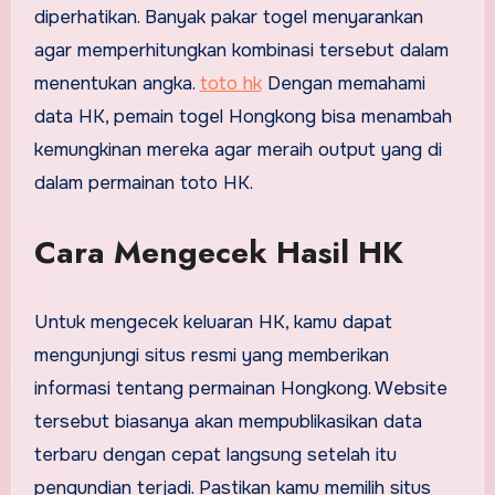
diperhatikan. Banyak pakar togel menyarankan
agar memperhitungkan kombinasi tersebut dalam
menentukan angka.
toto hk
Dengan memahami
data HK, pemain togel Hongkong bisa menambah
kemungkinan mereka agar meraih output yang di
dalam permainan toto HK.
Cara Mengecek Hasil HK
Untuk mengecek keluaran HK, kamu dapat
mengunjungi situs resmi yang memberikan
informasi tentang permainan Hongkong. Website
tersebut biasanya akan mempublikasikan data
terbaru dengan cepat langsung setelah itu
pengundian terjadi. Pastikan kamu memilih situs