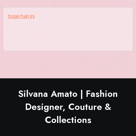
togel hari ini
Silvana Amato | Fashion
Designer, Couture &
Collections