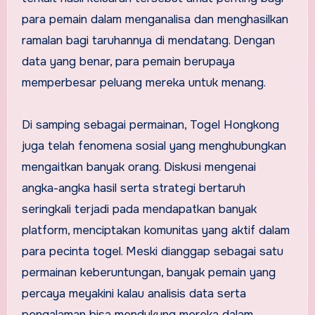
para pemain dalam menganalisa dan menghasilkan
ramalan bagi taruhannya di mendatang. Dengan
data yang benar, para pemain berupaya
memperbesar peluang mereka untuk menang.
Di samping sebagai permainan, Togel Hongkong
juga telah fenomena sosial yang menghubungkan
mengaitkan banyak orang. Diskusi mengenai
angka-angka hasil serta strategi bertaruh
seringkali terjadi pada mendapatkan banyak
platform, menciptakan komunitas yang aktif dalam
para pecinta togel. Meski dianggap sebagai satu
permainan keberuntungan, banyak pemain yang
percaya meyakini kalau analisis data serta
pengalaman bisa mendukung mereka dalam