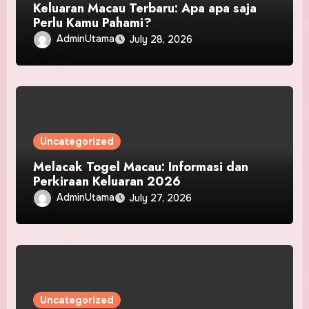
Keluaran Macau Terbaru: Apa apa saja
Perlu Kamu Pahami?
AdminUtama
July 28, 2026
Uncategorized
Melacak Togel Macau: Informasi dan
Perkiraan Keluaran 2026
AdminUtama
July 27, 2026
Uncategorized