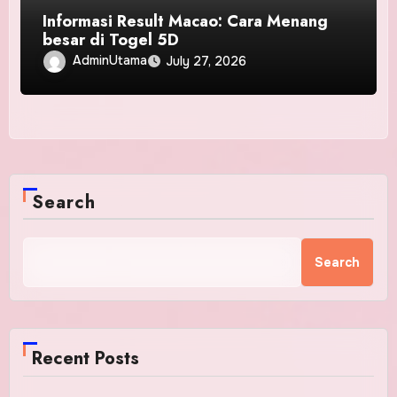
Informasi Result Macao: Cara Menang
besar di Togel 5D
AdminUtama
July 27, 2026
Search
Search
Recent Posts