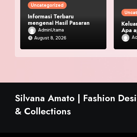
Uncategorized
Unca
Informasi Terbaru
mengenai Hasil Pasaran
Kelua
Macau 4D Setiap Sehari
Apa a
AdminUtama
Paha
Ad
August 8, 2026
Silvana Amato | Fashion Des
& Collections