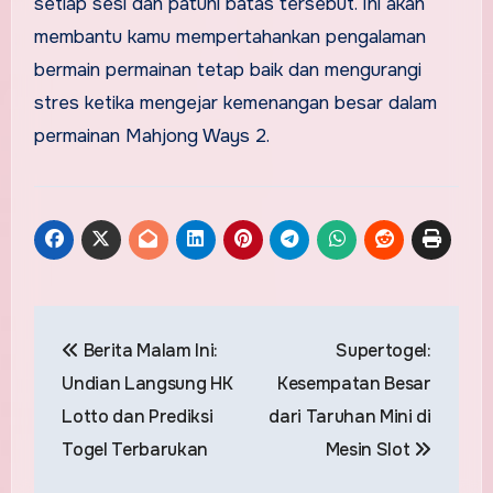
setiap sesi dan patuhi batas tersebut. Ini akan
membantu kamu mempertahankan pengalaman
bermain permainan tetap baik dan mengurangi
stres ketika mengejar kemenangan besar dalam
permainan Mahjong Ways 2.
Post
Berita Malam Ini:
Supertogel:
navigation
Undian Langsung HK
Kesempatan Besar
Lotto dan Prediksi
dari Taruhan Mini di
Togel Terbarukan
Mesin Slot