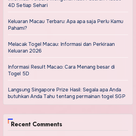
4D Setiap Sehari
Keluaran Macau Terbaru: Apa apa saja Perlu Kamu
Pahami?
Melacak Togel Macau: Informasi dan Perkiraan
Keluaran 2026
Informasi Result Macao: Cara Menang besar di
Togel 5D
Langsung Singapore Prize Hasil: Segala apa Anda
butuhkan Anda Tahu tentang permainan togel SGP
Recent Comments