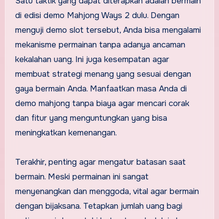
Satu taktik yang dapat diterapkan adalah bermain
di edisi demo Mahjong Ways 2 dulu. Dengan
menguji demo slot tersebut, Anda bisa mengalami
mekanisme permainan tanpa adanya ancaman
kekalahan uang. Ini juga kesempatan agar
membuat strategi menang yang sesuai dengan
gaya bermain Anda. Manfaatkan masa Anda di
demo mahjong tanpa biaya agar mencari corak
dan fitur yang menguntungkan yang bisa
meningkatkan kemenangan.
Terakhir, penting agar mengatur batasan saat
bermain. Meski permainan ini sangat
menyenangkan dan menggoda, vital agar bermain
dengan bijaksana. Tetapkan jumlah uang bagi