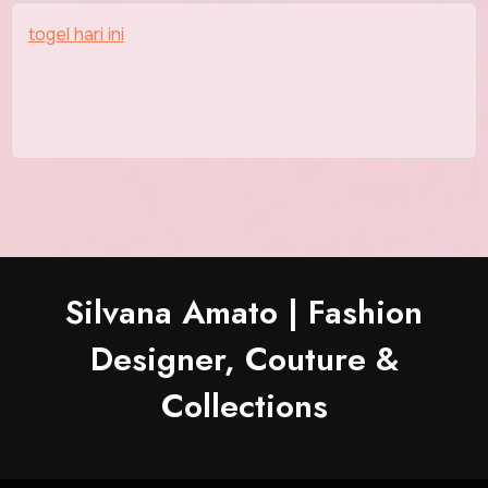
togel hari ini
Silvana Amato | Fashion
Designer, Couture &
Collections