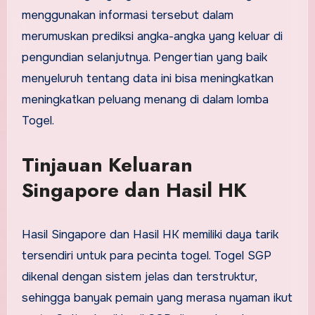
menggunakan informasi tersebut dalam
merumuskan prediksi angka-angka yang keluar di
pengundian selanjutnya. Pengertian yang baik
menyeluruh tentang data ini bisa meningkatkan
meningkatkan peluang menang di dalam lomba
Togel.
Tinjauan Keluaran
Singapore dan Hasil HK
Hasil Singapore dan Hasil HK memiliki daya tarik
tersendiri untuk para pecinta togel. Togel SGP
dikenal dengan sistem jelas dan terstruktur,
sehingga banyak pemain yang merasa nyaman ikut