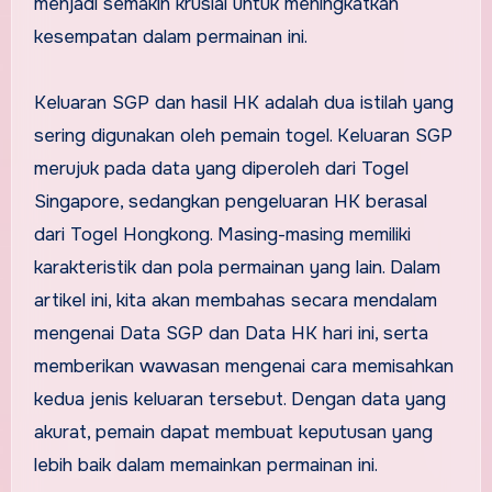
menjadi semakin krusial untuk meningkatkan
kesempatan dalam permainan ini.
Keluaran SGP dan hasil HK adalah dua istilah yang
sering digunakan oleh pemain togel. Keluaran SGP
merujuk pada data yang diperoleh dari Togel
Singapore, sedangkan pengeluaran HK berasal
dari Togel Hongkong. Masing-masing memiliki
karakteristik dan pola permainan yang lain. Dalam
artikel ini, kita akan membahas secara mendalam
mengenai Data SGP dan Data HK hari ini, serta
memberikan wawasan mengenai cara memisahkan
kedua jenis keluaran tersebut. Dengan data yang
akurat, pemain dapat membuat keputusan yang
lebih baik dalam memainkan permainan ini.