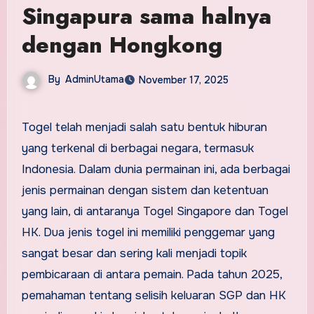
Singapura sama halnya
dengan Hongkong
By
AdminUtama
November 17, 2025
Togel telah menjadi salah satu bentuk hiburan
yang terkenal di berbagai negara, termasuk
Indonesia. Dalam dunia permainan ini, ada berbagai
jenis permainan dengan sistem dan ketentuan
yang lain, di antaranya Togel Singapore dan Togel
HK. Dua jenis togel ini memiliki penggemar yang
sangat besar dan sering kali menjadi topik
pembicaraan di antara pemain. Pada tahun 2025,
pemahaman tentang selisih keluaran SGP dan HK