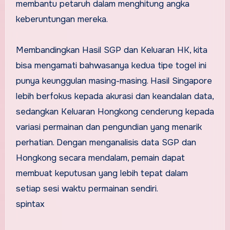
membantu petaruh dalam menghitung angka
keberuntungan mereka.
Membandingkan Hasil SGP dan Keluaran HK, kita
bisa mengamati bahwasanya kedua tipe togel ini
punya keunggulan masing-masing. Hasil Singapore
lebih berfokus kepada akurasi dan keandalan data,
sedangkan Keluaran Hongkong cenderung kepada
variasi permainan dan pengundian yang menarik
perhatian. Dengan menganalisis data SGP dan
Hongkong secara mendalam, pemain dapat
membuat keputusan yang lebih tepat dalam
setiap sesi waktu permainan sendiri.
spintax