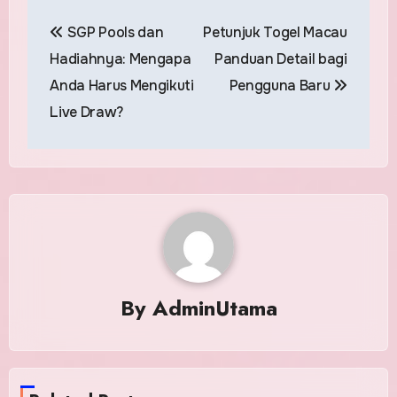
Post
SGP Pools dan
Petunjuk Togel Macau
navigation
Hadiahnya: Mengapa
Panduan Detail bagi
Anda Harus Mengikuti
Pengguna Baru
Live Draw?
By
AdminUtama