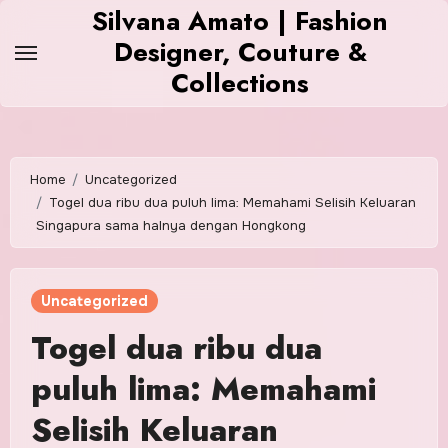
Skip
Silvana Amato | Fashion
to
Designer, Couture &
content
Collections
Home
Uncategorized
Togel dua ribu dua puluh lima: Memahami Selisih Keluaran
Singapura sama halnya dengan Hongkong
Uncategorized
Togel dua ribu dua
puluh lima: Memahami
Selisih Keluaran