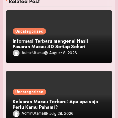
Related Post
Uncategorized
Informasi Terbaru mengenai Hasil
Pasaran Macau 4D Setiap Sehari
AdminUtama
August 8, 2026
Uncategorized
Keluaran Macau Terbaru: Apa apa saja
Perlu Kamu Pahami?
AdminUtama
July 28, 2026