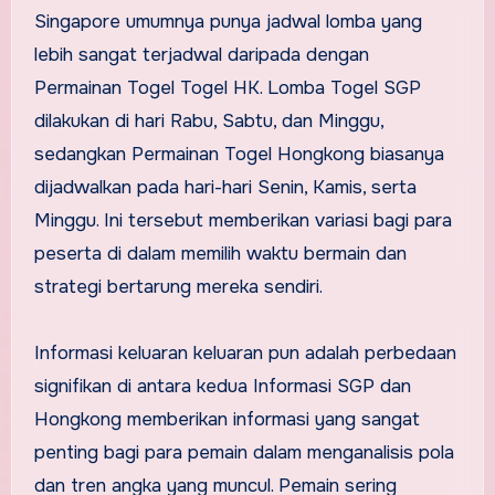
Singapore umumnya punya jadwal lomba yang
lebih sangat terjadwal daripada dengan
Permainan Togel Togel HK. Lomba Togel SGP
dilakukan di hari Rabu, Sabtu, dan Minggu,
sedangkan Permainan Togel Hongkong biasanya
dijadwalkan pada hari-hari Senin, Kamis, serta
Minggu. Ini tersebut memberikan variasi bagi para
peserta di dalam memilih waktu bermain dan
strategi bertarung mereka sendiri.
Informasi keluaran keluaran pun adalah perbedaan
signifikan di antara kedua Informasi SGP dan
Hongkong memberikan informasi yang sangat
penting bagi para pemain dalam menganalisis pola
dan tren angka yang muncul. Pemain sering